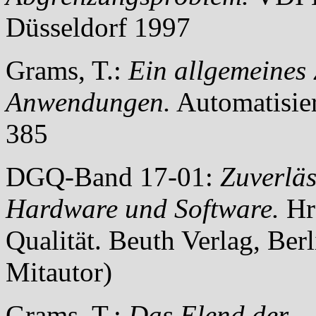
Düsseldorf 1997
Grams, T.:
Ein allgemeines 
Anwendungen.
Automatisier
385
DGQ-Band 17-01:
Zuverläs
Hardware und Software.
Hrs
Qualität.
Beuth
Verlag, Berl
Mitautor)
Grams, T.:
Das Elend der