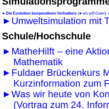
Simulationsprogramme 
►Die Evolution kooperativen Verhaltens
(
►als
pdf
-Datei
).
►Umweltsimulation mit T
Schule/Hochschule
►
MatheHilft
– eine Aktio
Mathematik
►Fuldaer Brückenkurs Ma
Kurzinformation zum 
►Was wir heute von Kon
(Vortrag zum 24. Infor