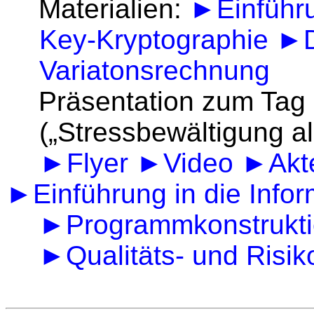
Materialien:
►Einführu
Key-Kryptographie
►D
Variatonsrechnung
Präsentation zum Tag
(„Stressbewältigung a
►Flyer
►Video
►Akt
►Einführung in die Infor
►Programmkonstrukti
►Qualitäts- und Ris